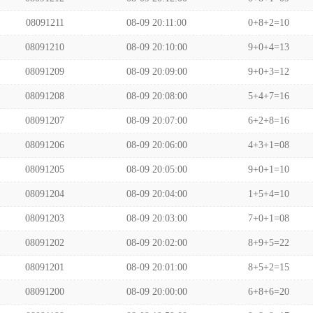
08091211
08-09 20:11:00
0+8+2=10
08091210
08-09 20:10:00
9+0+4=13
08091209
08-09 20:09:00
9+0+3=12
08091208
08-09 20:08:00
5+4+7=16
08091207
08-09 20:07:00
6+2+8=16
08091206
08-09 20:06:00
4+3+1=08
08091205
08-09 20:05:00
9+0+1=10
08091204
08-09 20:04:00
1+5+4=10
08091203
08-09 20:03:00
7+0+1=08
08091202
08-09 20:02:00
8+9+5=22
08091201
08-09 20:01:00
8+5+2=15
08091200
08-09 20:00:00
6+8+6=20