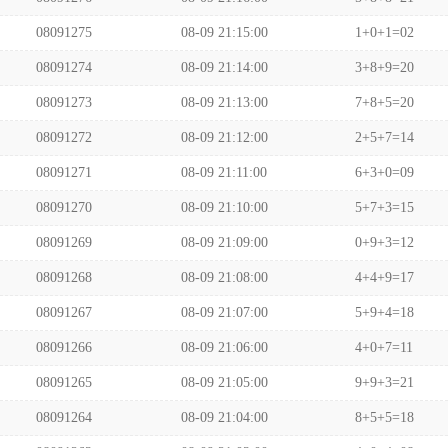
08091275
08-09 21:15:00
1+0+1=02
08091274
08-09 21:14:00
3+8+9=20
08091273
08-09 21:13:00
7+8+5=20
08091272
08-09 21:12:00
2+5+7=14
08091271
08-09 21:11:00
6+3+0=09
08091270
08-09 21:10:00
5+7+3=15
08091269
08-09 21:09:00
0+9+3=12
08091268
08-09 21:08:00
4+4+9=17
08091267
08-09 21:07:00
5+9+4=18
08091266
08-09 21:06:00
4+0+7=11
08091265
08-09 21:05:00
9+9+3=21
08091264
08-09 21:04:00
8+5+5=18