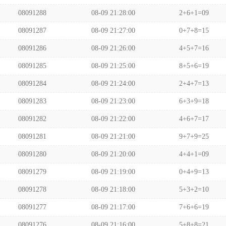
08091288
08-09 21:28:00
2+6+1=09
08091287
08-09 21:27:00
0+7+8=15
08091286
08-09 21:26:00
4+5+7=16
08091285
08-09 21:25:00
8+5+6=19
08091284
08-09 21:24:00
2+4+7=13
08091283
08-09 21:23:00
6+3+9=18
08091282
08-09 21:22:00
4+6+7=17
08091281
08-09 21:21:00
9+7+9=25
08091280
08-09 21:20:00
4+4+1=09
08091279
08-09 21:19:00
0+4+9=13
08091278
08-09 21:18:00
5+3+2=10
08091277
08-09 21:17:00
7+6+6=19
08091276
08-09 21:16:00
5+8+8=21