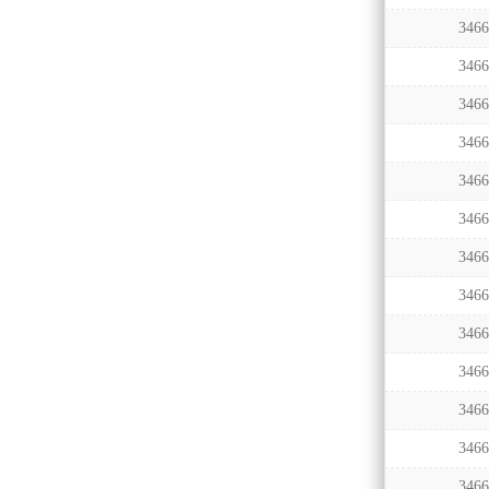
3466
3466
3466
3466
3466
3466
3466
3466
3466
3466
3466
3466
3466