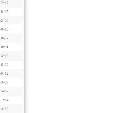
+7=17
+8=17
+2=08
+8=16
+0=07
+0=01
+4=10
+6=22
+0=12
+3=09
+5=17
+1=14
+4=12