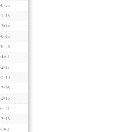
+8=25
+1=15
+3=14
+6=15
+9=26
+1=11
+2=17
+1=10
+2=08
+2=16
+3=11
+3=16
+8=11