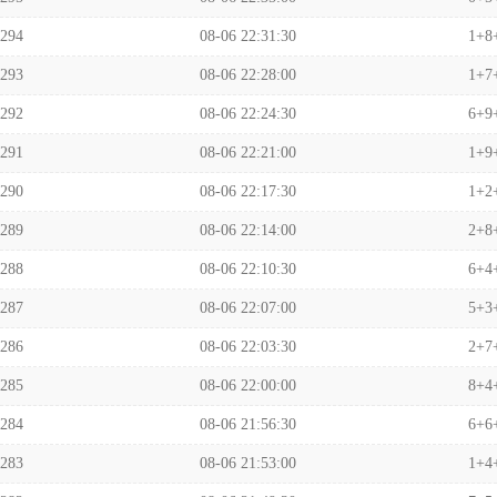
294
08-06 22:31:30
1+8
293
08-06 22:28:00
1+7
292
08-06 22:24:30
6+9
291
08-06 22:21:00
1+9
290
08-06 22:17:30
1+2
289
08-06 22:14:00
2+8
288
08-06 22:10:30
6+4
287
08-06 22:07:00
5+3
286
08-06 22:03:30
2+7
285
08-06 22:00:00
8+4
284
08-06 21:56:30
6+6
283
08-06 21:53:00
1+4