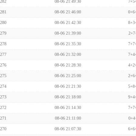
282
08-06 21:49:30
7+5
281
08-06 21:46:00
0+6
280
08-06 21:42:30
8+3
279
08-06 21:39:00
2+7
278
08-06 21:35:30
7+7
277
08-06 21:32:00
7+4
276
08-06 21:28:30
4+2
275
08-06 21:25:00
2+6
274
08-06 21:21:30
5+8
273
08-06 21:18:00
9+4
272
08-06 21:14:30
7+7
271
08-06 21:11:00
0+4
270
08-06 21:07:30
6+6