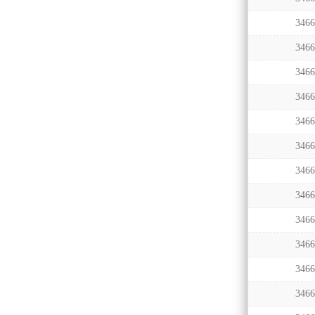
3466
3466
3466
3466
3466
3466
3466
3466
3466
3466
3466
3466