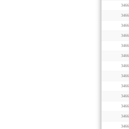
3466
3466
3466
3466
3466
3466
3466
3466
3466
3466
3466
3466
3466