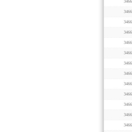
3466
3466
3466
3466
3466
3466
3466
3466
3466
3466
3466
3466
3466