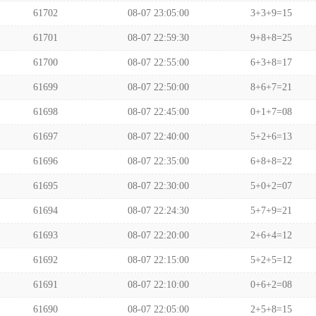
61702
08-07 23:05:00
3+3+9=15
61701
08-07 22:59:30
9+8+8=25
61700
08-07 22:55:00
6+3+8=17
61699
08-07 22:50:00
8+6+7=21
61698
08-07 22:45:00
0+1+7=08
61697
08-07 22:40:00
5+2+6=13
61696
08-07 22:35:00
6+8+8=22
61695
08-07 22:30:00
5+0+2=07
61694
08-07 22:24:30
5+7+9=21
61693
08-07 22:20:00
2+6+4=12
61692
08-07 22:15:00
5+2+5=12
61691
08-07 22:10:00
0+6+2=08
61690
08-07 22:05:00
2+5+8=15