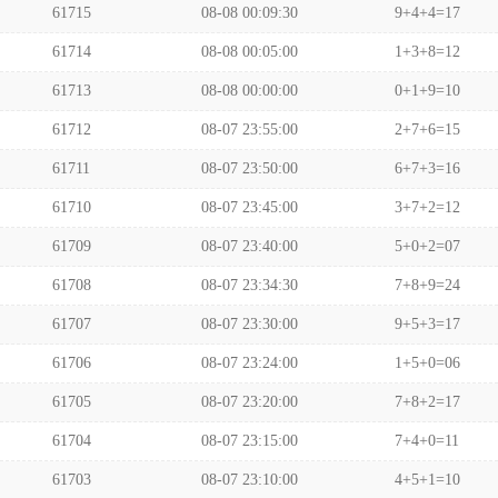
61715
08-08 00:09:30
9+4+4=17
61714
08-08 00:05:00
1+3+8=12
61713
08-08 00:00:00
0+1+9=10
61712
08-07 23:55:00
2+7+6=15
61711
08-07 23:50:00
6+7+3=16
61710
08-07 23:45:00
3+7+2=12
61709
08-07 23:40:00
5+0+2=07
61708
08-07 23:34:30
7+8+9=24
61707
08-07 23:30:00
9+5+3=17
61706
08-07 23:24:00
1+5+0=06
61705
08-07 23:20:00
7+8+2=17
61704
08-07 23:15:00
7+4+0=11
61703
08-07 23:10:00
4+5+1=10