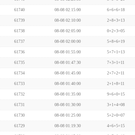
61740
08-08 02:15:00
6+6+6=18
61739
08-08 02:10:00
2+8+3=13
61738
08-08 02:05:00
0+2+3=05
61737
08-08 02:00:00
5+8+6=19
61736
08-08 01:55:00
5+7+1=13
61735
08-08 01:47:30
7+3+1=11
61734
08-08 01:45:00
2+7+2=11
61733
08-08 01:40:00
2+1+8=11
61732
08-08 01:35:00
9+6+0=15
61731
08-08 01:30:00
3+1+4=08
61730
08-08 01:25:00
5+2+0=07
61729
08-08 01:19:30
4+6+5=15