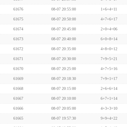
61676
08-07 20:55:00
1+6+4=11
61675
08-07 20:50:00
4+7+6=17
61674
08-07 20:45:00
2+0+4=06
61673
08-07 20:40:00
6+0+8=14
61672
08-07 20:35:00
4+8+0=12
61671
08-07 20:30:00
7+9+5=21
61670
08-07 20:25:00
4+7+5=16
61669
08-07 20:18:30
7+9+1=17
61668
08-07 20:15:00
2+6+6=14
61667
08-07 20:10:00
6+7+1=14
61666
08-07 20:05:00
4+3+3=10
61665
08-07 19:57:30
9+9+4=22