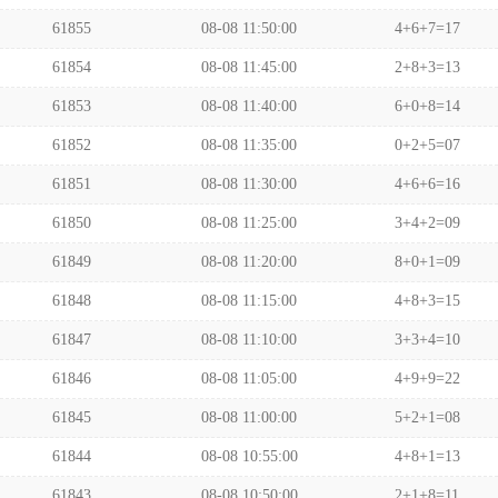
61855
08-08 11:50:00
4+6+7=17
61854
08-08 11:45:00
2+8+3=13
61853
08-08 11:40:00
6+0+8=14
61852
08-08 11:35:00
0+2+5=07
61851
08-08 11:30:00
4+6+6=16
61850
08-08 11:25:00
3+4+2=09
61849
08-08 11:20:00
8+0+1=09
61848
08-08 11:15:00
4+8+3=15
61847
08-08 11:10:00
3+3+4=10
61846
08-08 11:05:00
4+9+9=22
61845
08-08 11:00:00
5+2+1=08
61844
08-08 10:55:00
4+8+1=13
61843
08-08 10:50:00
2+1+8=11