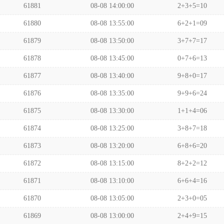
61881
08-08 14:00:00
2+3+5=10
61880
08-08 13:55:00
6+2+1=09
61879
08-08 13:50:00
3+7+7=17
61878
08-08 13:45:00
0+7+6=13
61877
08-08 13:40:00
9+8+0=17
61876
08-08 13:35:00
9+9+6=24
61875
08-08 13:30:00
1+1+4=06
61874
08-08 13:25:00
3+8+7=18
61873
08-08 13:20:00
6+8+6=20
61872
08-08 13:15:00
8+2+2=12
61871
08-08 13:10:00
6+6+4=16
61870
08-08 13:05:00
2+3+0=05
61869
08-08 13:00:00
2+4+9=15