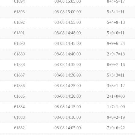
61894
08-08 15:05:00
8+4+5=17
61893
08-08 15:00:00
5+5+1=11
61892
08-08 14:55:00
5+4+9=18
61891
08-08 14:48:00
5+0+6=11
61890
08-08 14:45:00
9+9+6=24
61889
08-08 14:40:00
2+9+7=18
61888
08-08 14:35:00
0+9+7=16
61887
08-08 14:30:00
5+3+3=11
61886
08-08 14:25:00
3+8+1=12
61885
08-08 14:20:00
2+1+0=03
61884
08-08 14:15:00
1+7+1=09
61883
08-08 14:10:00
9+8+2=19
61882
08-08 14:05:00
7+9+6=22