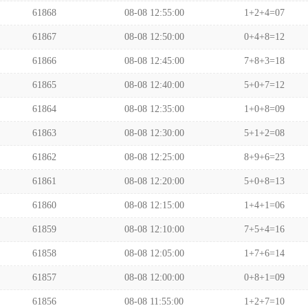
61868
08-08 12:55:00
1+2+4=07
61867
08-08 12:50:00
0+4+8=12
61866
08-08 12:45:00
7+8+3=18
61865
08-08 12:40:00
5+0+7=12
61864
08-08 12:35:00
1+0+8=09
61863
08-08 12:30:00
5+1+2=08
61862
08-08 12:25:00
8+9+6=23
61861
08-08 12:20:00
5+0+8=13
61860
08-08 12:15:00
1+4+1=06
61859
08-08 12:10:00
7+5+4=16
61858
08-08 12:05:00
1+7+6=14
61857
08-08 12:00:00
0+8+1=09
61856
08-08 11:55:00
1+2+7=10