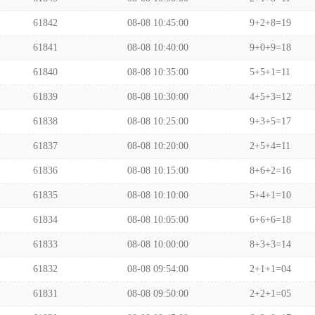
61842
08-08 10:45:00
9+2+8=19
61841
08-08 10:40:00
9+0+9=18
61840
08-08 10:35:00
5+5+1=11
61839
08-08 10:30:00
4+5+3=12
61838
08-08 10:25:00
9+3+5=17
61837
08-08 10:20:00
2+5+4=11
61836
08-08 10:15:00
8+6+2=16
61835
08-08 10:10:00
5+4+1=10
61834
08-08 10:05:00
6+6+6=18
61833
08-08 10:00:00
8+3+3=14
61832
08-08 09:54:00
2+1+1=04
61831
08-08 09:50:00
2+2+1=05