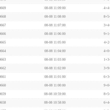
0669
08-08 11:09:00
4+4
0668
08-08 11:08:00
8+5
0667
08-08 11:07:00
3+4
0666
08-08 11:06:00
9+1
0665
08-08 11:05:00
4+2
0664
08-08 11:04:00
4+0
0663
08-08 11:03:00
1+3
0662
08-08 11:02:00
3+9
0661
08-08 11:01:00
6+3
0660
08-08 11:00:00
9+0
0659
08-08 10:59:00
8+5
0658
08-08 10:58:00
6+4