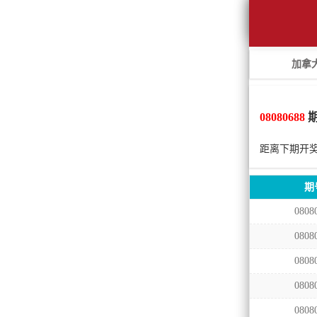
加拿
08080688
距离下期开
期
0808
0808
0808
0808
0808