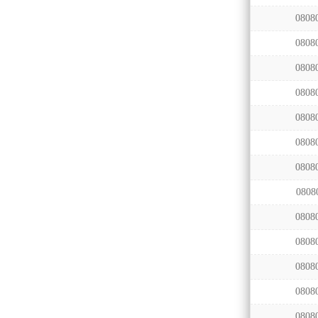
0808
0808
0808
0808
0808
0808
0808
0808
0808
0808
0808
0808
0808