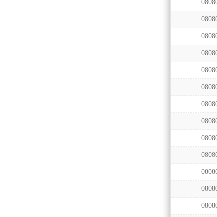
0808
0808
0808
0808
0808
0808
0808
0808
0808
0808
0808
0808
0808