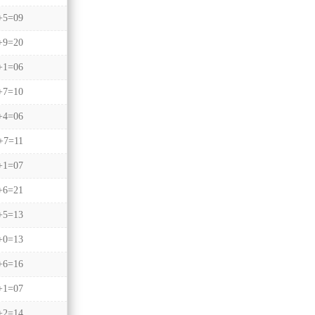
+5=09
+9=20
+1=06
+7=10
+4=06
+7=11
+1=07
+6=21
+5=13
+0=13
+6=16
+1=07
+2=14