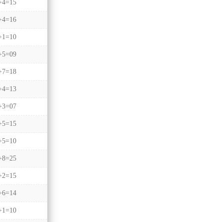
+4=15
+4=16
+1=10
+5=09
+7=18
+4=13
+3=07
+5=15
+5=10
+8=25
+2=15
+6=14
+1=10