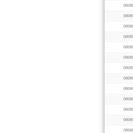
0808
0808
0808
0808
0808
0808
0808
0808
0808
0808
0808
0808
0808