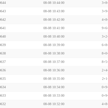
0644
08-08 10:44:00
3+8
0643
08-08 10:43:00
3+9
0642
08-08 10:42:00
4+8
0641
08-08 10:41:00
9+6
0640
08-08 10:40:00
3+2
0639
08-08 10:39:00
6+8
0638
08-08 10:38:00
8+0
0637
08-08 10:37:00
8+5
0636
08-08 10:36:00
2+4
0635
08-08 10:35:00
2+1
0634
08-08 10:34:00
0+9
0633
08-08 10:33:00
0+9
0632
08-08 10:32:00
4+8