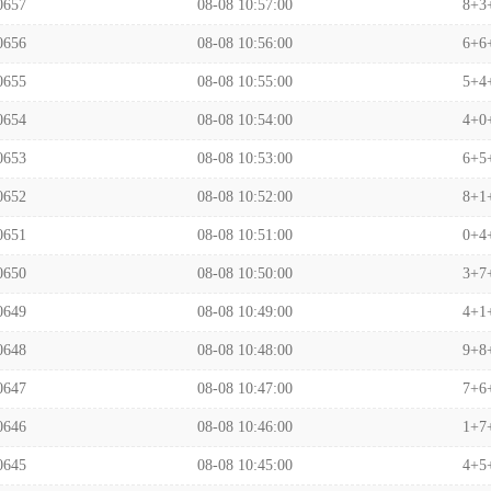
0657
08-08 10:57:00
8+3
0656
08-08 10:56:00
6+6
0655
08-08 10:55:00
5+4
0654
08-08 10:54:00
4+0
0653
08-08 10:53:00
6+5
0652
08-08 10:52:00
8+1
0651
08-08 10:51:00
0+4
0650
08-08 10:50:00
3+7
0649
08-08 10:49:00
4+1
0648
08-08 10:48:00
9+8
0647
08-08 10:47:00
7+6
0646
08-08 10:46:00
1+7
0645
08-08 10:45:00
4+5