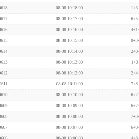
0618
08-08 10:18:00
1+3
0617
08-08 10:17:00
6+5
0616
08-08 10:16:00
4+1
0615
08-08 10:15:00
0+3
0614
08-08 10:14:00
2+0
0613
08-08 10:13:00
1+3
0612
08-08 10:12:00
2+4
0611
08-08 10:11:00
7+8
0610
08-08 10:10:00
6+2
0609
08-08 10:09:00
6+7
0608
08-08 10:08:00
7+3
0607
08-08 10:07:00
6+0
0606
08-08 10:06:00
4+8