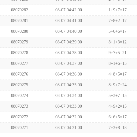
08070282
08-07 04:42:00
1+9+7=17
08070281
08-07 04:41:00
7+8+2=17
08070280
08-07 04:40:00
5+6+6=17
08070279
08-07 04:39:00
8+1+3=12
08070278
08-07 04:38:00
9+7+5=21
08070277
08-07 04:37:00
8+1+6=15
08070276
08-07 04:36:00
4+8+5=17
08070275
08-07 04:35:00
8+9+7=24
08070274
08-07 04:34:00
5+3+7=15
08070273
08-07 04:33:00
4+9+2=15
08070272
08-07 04:32:00
6+6+5=17
08070271
08-07 04:31:00
7+3+8=18