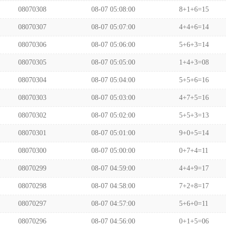
08070308
08-07 05:08:00
8+1+6=15
08070307
08-07 05:07:00
4+4+6=14
08070306
08-07 05:06:00
5+6+3=14
08070305
08-07 05:05:00
1+4+3=08
08070304
08-07 05:04:00
5+5+6=16
08070303
08-07 05:03:00
4+7+5=16
08070302
08-07 05:02:00
5+5+3=13
08070301
08-07 05:01:00
9+0+5=14
08070300
08-07 05:00:00
0+7+4=11
08070299
08-07 04:59:00
4+4+9=17
08070298
08-07 04:58:00
7+2+8=17
08070297
08-07 04:57:00
5+6+0=11
08070296
08-07 04:56:00
0+1+5=06