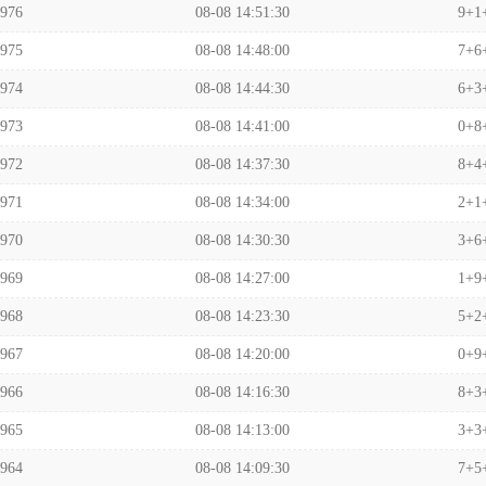
976
08-08 14:51:30
9+1
975
08-08 14:48:00
7+6
974
08-08 14:44:30
6+3
973
08-08 14:41:00
0+8
972
08-08 14:37:30
8+4
971
08-08 14:34:00
2+1
970
08-08 14:30:30
3+6
969
08-08 14:27:00
1+9
968
08-08 14:23:30
5+2
967
08-08 14:20:00
0+9
966
08-08 14:16:30
8+3
965
08-08 14:13:00
3+3
964
08-08 14:09:30
7+5