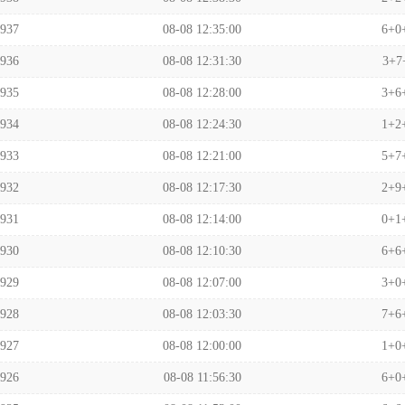
937
08-08 12:35:00
6+0
936
08-08 12:31:30
3+7
935
08-08 12:28:00
3+6
934
08-08 12:24:30
1+2
933
08-08 12:21:00
5+7
932
08-08 12:17:30
2+9
931
08-08 12:14:00
0+1
930
08-08 12:10:30
6+6
929
08-08 12:07:00
3+0
928
08-08 12:03:30
7+6
927
08-08 12:00:00
1+0
926
08-08 11:56:30
6+0