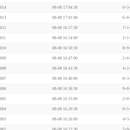
014
08-08 17:04:30
6+3
013
08-08 17:01:00
6+0
012
08-08 16:57:30
7+1
011
08-08 16:54:00
2+1
010
08-08 16:50:30
8+9
009
08-08 16:47:00
2+6
008
08-08 16:43:30
4+2
007
08-08 16:40:00
8+3
006
08-08 16:36:30
9+8
005
08-08 16:33:00
2+0
004
08-08 16:29:30
8+5
003
08-08 16:26:00
4+5
002
08-08 16:22:30
5+9