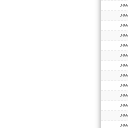
3466
3466
3466
3466
3466
3466
3466
3466
3466
3466
3466
3466
3466