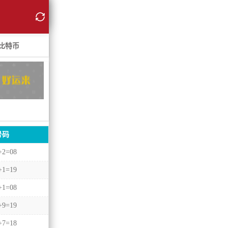
比特币
5
12
=
小
双
号码
+2=08
+1=19
+1=08
+9=19
+7=18