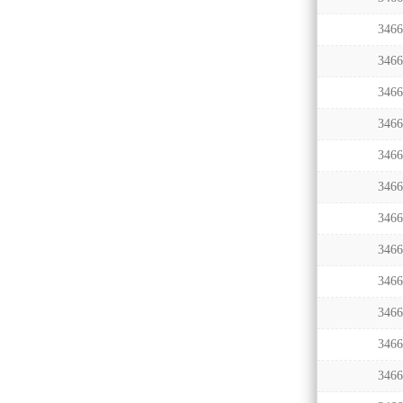
3466
3466
3466
3466
3466
3466
3466
3466
3466
3466
3466
3466