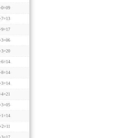
+0=09
+7=13
+9=17
+3=06
+3=20
+6=14
+8=14
+3=14
+4=21
+3=05
+1=14
+2=11
+3=17