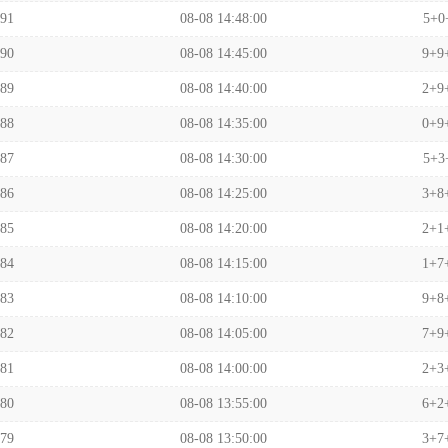
91
08-08 14:48:00
5+0
90
08-08 14:45:00
9+9
89
08-08 14:40:00
2+9
88
08-08 14:35:00
0+9
87
08-08 14:30:00
5+3
86
08-08 14:25:00
3+8
85
08-08 14:20:00
2+1
84
08-08 14:15:00
1+7
83
08-08 14:10:00
9+8
82
08-08 14:05:00
7+9
81
08-08 14:00:00
2+3
80
08-08 13:55:00
6+2
79
08-08 13:50:00
3+7