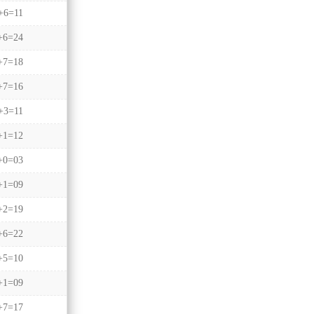
+6=11
+6=24
+7=18
+7=16
+3=11
+1=12
+0=03
+1=09
+2=19
+6=22
+5=10
+1=09
+7=17