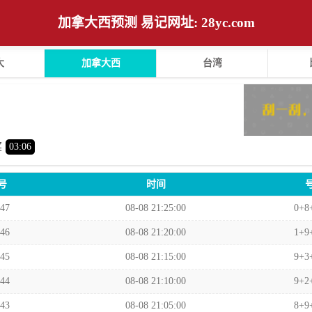
加拿大西预测 易记网址: 28yc.com
大
加拿大西
台湾
8
6
+
+
奖
03
:
06
号
时间
47
08-08 21:25:00
0+8
46
08-08 21:20:00
1+9
45
08-08 21:15:00
9+3
44
08-08 21:10:00
9+2
43
08-08 21:05:00
8+9