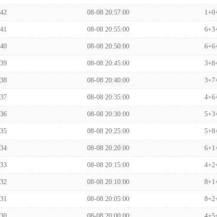
42
08-08 20:57:00
1+0
41
08-08 20:55:00
6+3
40
08-08 20:50:00
6+6
39
08-08 20:45:00
3+8
38
08-08 20:40:00
3+7
37
08-08 20:35:00
4+6
36
08-08 20:30:00
5+3
35
08-08 20:25:00
5+8
34
08-08 20:20:00
6+1
33
08-08 20:15:00
4+2
32
08-08 20:10:00
8+1
31
08-08 20:05:00
8+2
30
08-08 20:00:00
4+5