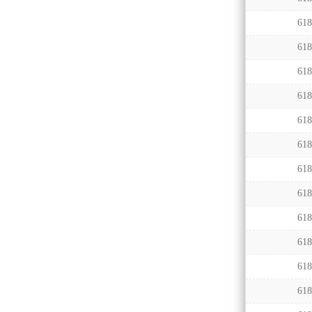
618
618
618
618
618
618
618
618
618
618
618
618