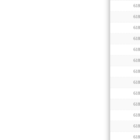
618
618
618
618
618
618
618
618
618
618
618
618
618