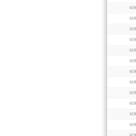
619
619
619
619
619
619
619
619
619
619
619
619
619