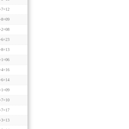
+7=12
+8=09
+2=08
+6=23
+8=13
+1=06
+4=16
+6=14
+1=09
+7=10
+7=17
+3=13