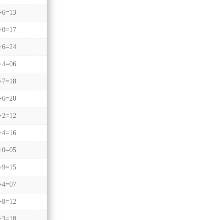
+6=13
+0=17
+6=24
+4=06
+7=18
+6=20
+2=12
+4=16
+0=05
+9=15
+4=07
+8=12
+3=18