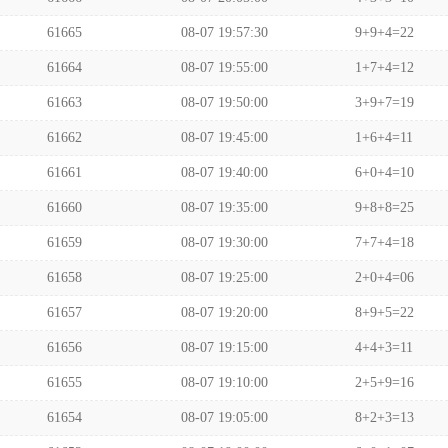
61665
08-07 19:57:30
9+9+4=22
61664
08-07 19:55:00
1+7+4=12
61663
08-07 19:50:00
3+9+7=19
61662
08-07 19:45:00
1+6+4=11
61661
08-07 19:40:00
6+0+4=10
61660
08-07 19:35:00
9+8+8=25
61659
08-07 19:30:00
7+7+4=18
61658
08-07 19:25:00
2+0+4=06
61657
08-07 19:20:00
8+9+5=22
61656
08-07 19:15:00
4+4+3=11
61655
08-07 19:10:00
2+5+9=16
61654
08-07 19:05:00
8+2+3=13