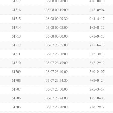
61717
08-08 00:20:00
4+6+0=10
61716
08-08 00:15:00
2+2+0=04
61715
08-08 00:09:30
9+4+4=17
61714
08-08 00:05:00
1+3+8=12
61713
08-08 00:00:00
0+1+9=10
61712
08-07 23:55:00
2+7+6=15
61711
08-07 23:50:00
6+7+3=16
61710
08-07 23:45:00
3+7+2=12
61709
08-07 23:40:00
5+0+2=07
61708
08-07 23:34:30
7+8+9=24
61707
08-07 23:30:00
9+5+3=17
61706
08-07 23:24:00
1+5+0=06
61705
08-07 23:20:00
7+8+2=17