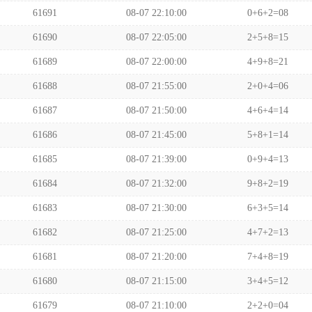
61691
08-07 22:10:00
0+6+2=08
61690
08-07 22:05:00
2+5+8=15
61689
08-07 22:00:00
4+9+8=21
61688
08-07 21:55:00
2+0+4=06
61687
08-07 21:50:00
4+6+4=14
61686
08-07 21:45:00
5+8+1=14
61685
08-07 21:39:00
0+9+4=13
61684
08-07 21:32:00
9+8+2=19
61683
08-07 21:30:00
6+3+5=14
61682
08-07 21:25:00
4+7+2=13
61681
08-07 21:20:00
7+4+8=19
61680
08-07 21:15:00
3+4+5=12
61679
08-07 21:10:00
2+2+0=04