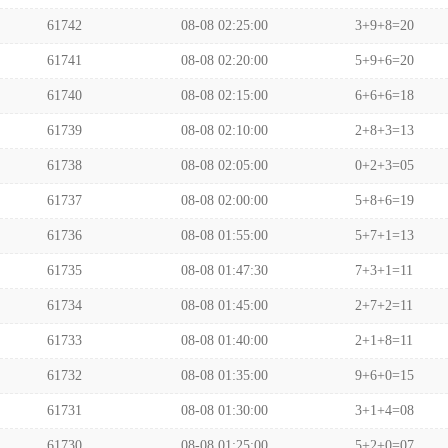
61742
08-08 02:25:00
3+9+8=20
61741
08-08 02:20:00
5+9+6=20
61740
08-08 02:15:00
6+6+6=18
61739
08-08 02:10:00
2+8+3=13
61738
08-08 02:05:00
0+2+3=05
61737
08-08 02:00:00
5+8+6=19
61736
08-08 01:55:00
5+7+1=13
61735
08-08 01:47:30
7+3+1=11
61734
08-08 01:45:00
2+7+2=11
61733
08-08 01:40:00
2+1+8=11
61732
08-08 01:35:00
9+6+0=15
61731
08-08 01:30:00
3+1+4=08
61730
08-08 01:25:00
5+2+0=07