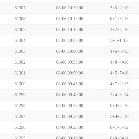
61307
08-06 10:20:00
3+5+2=10
61306
08-06 10:15:00
6+1+8=15
61305
08-06 10:10:00
2+7+7=16
61304
08-06 10:05:00
5+1+1=07
61303
08-06 10:00:00
4+6+5=15
61302
08-06 09:55:00
4+8+4=16
61301
08-06 09:50:00
4+5+7=16
61300
08-06 09:45:00
4+7+2=13
61299
08-06 09:40:00
7+4+3=14
61298
08-06 09:35:00
6+3+7=16
61297
08-06 09:30:00
5+3+2=10
61296
08-06 09:25:00
8+1+3=12
61295
08-06 09:19:00
6+0+8=14