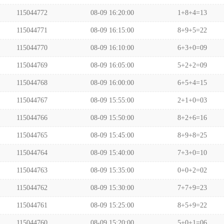
115044772
08-09 16:20:00
1+8+4=13
115044771
08-09 16:15:00
8+9+5=22
115044770
08-09 16:10:00
6+3+0=09
115044769
08-09 16:05:00
5+2+2=09
115044768
08-09 16:00:00
6+5+4=15
115044767
08-09 15:55:00
2+1+0=03
115044766
08-09 15:50:00
8+2+6=16
115044765
08-09 15:45:00
8+9+8=25
115044764
08-09 15:40:00
7+3+0=10
115044763
08-09 15:35:00
0+0+2=02
115044762
08-09 15:30:00
7+7+9=23
115044761
08-09 15:25:00
8+5+9=22
115044760
08-09 15:20:00
5+0+1=06