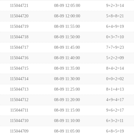
115044721
08-09 12:05:00
9+2+3=14
115044720
08-09 12:00:00
5+8+8=21
115044719
08-09 11:55:00
6+4+9=19
115044718
08-09 11:50:00
0+3+7=10
115044717
08-09 11:45:00
7+7+9=23
115044716
08-09 11:40:00
5+2+2=09
115044715
08-09 11:35:00
8+4+2=14
115044714
08-09 11:30:00
0+0+2=02
115044713
08-09 11:25:00
8+1+4=13
115044712
08-09 11:20:00
4+9+4=17
115044711
08-09 11:15:00
9+6+2=17
115044710
08-09 11:10:00
6+3+2=11
115044709
08-09 11:05:00
6+8+5=19